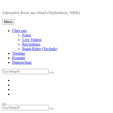
Skip
to
Alternative Rock aus Wesel (Niederrhein, NRW)
content
Menu
Über uns
Fotos
Live Videos
Recordings
Band-Rider (Technik)
Termine
Kontakt
Datenschutz
Search
Search
for:
Soundcloud
Youtube
Instagram
Facebook
Search
Search
Search
for: