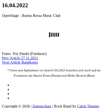
16.04.2022
OpenStage - Buena Ressa Music Club
Fotos: Trix Patzki (Fotohexe)
Beitragsnavigation
Previous
Prev Article
27.11.2021
Post
Next
Next Article
Bandlogos
Post
* Fotos und Aufnahmen vor dem 01.04.2025 beziehen sich noch auf die
Formation mit Daniel Ernst (Drums) und Mirko Borach (Bass)
Soundcloud
Youtube
Instagram
Facebook
Copyright © 2026
|
Datenschutz
|
Rock Band by
Catch Themes